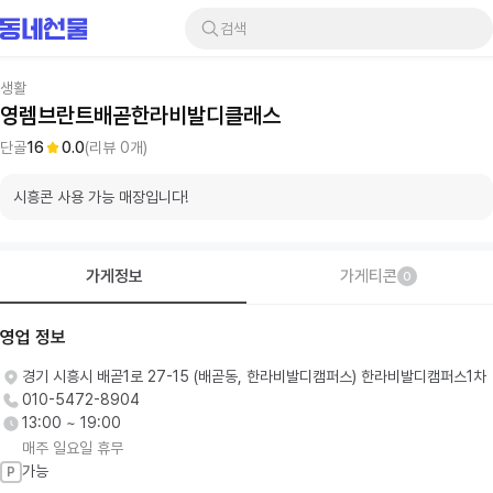
검색
생활
영렘브란트배곧한라비발디클래스
단골
16
0.0
(리뷰
0
개)
시흥콘 사용 가능 매장입니다!
가게정보
가게티콘
0
영업 정보
경기 시흥시 배곧1로 27-15 (배곧동, 한라비발디캠퍼스) 한라비발디캠퍼스1차
010-5472-8904
13:00 ~ 19:00
매주 일요일 휴무
가능
P