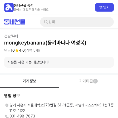
동네선물 동선
앱 열기
앱에서 더 많은 혜택을 누려요
검색
건강/뷰티
mongkeybanana(몽키바나나 여성복)
단골
16
4.6
(리뷰
5
개)
시흥콘 사용 가능 매장입니다!
가게정보
가게티콘
0
영업 정보
경기 시흥시 서울대학로278번길 61 (배곧동, 서영베니스스퀘어) 1층 T동
11호~13호
031-498-7873