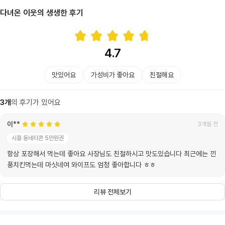
다녀온 이웃의 생생한 후기
4.7
맛있어요
가성비가 좋아요
친절해요
3
개
의 후기가 있어요
이**
3개월 전
시흥 동네티콘 5만원권
항상 포장해서 먹는데 좋아요 사장님도 친절하시고 맛도있습니다 최근에는 낀
풍치킨먹는데 마싯네여 와이프도 엄청 좋아합니다 ㅎㅎ
리뷰 전체보기