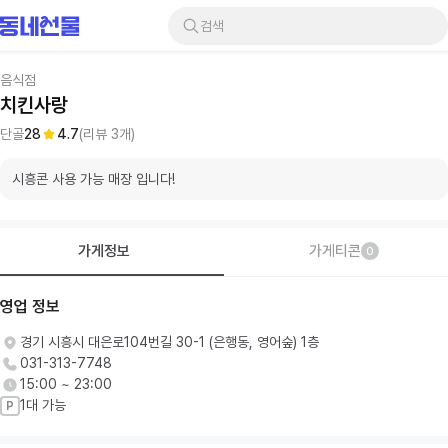
검색
음식점
치킨사랑
단골
28
4.7
(리뷰
3
개)
시흥콘 사용 가능 매장 입니다!
가게정보
가게티콘
0
영업 정보
경기 시흥시 대은로104번길 30-1 (은행동, 영어숲) 1층
031-313-7748
15:00 ~ 23:00
1대 가능
P