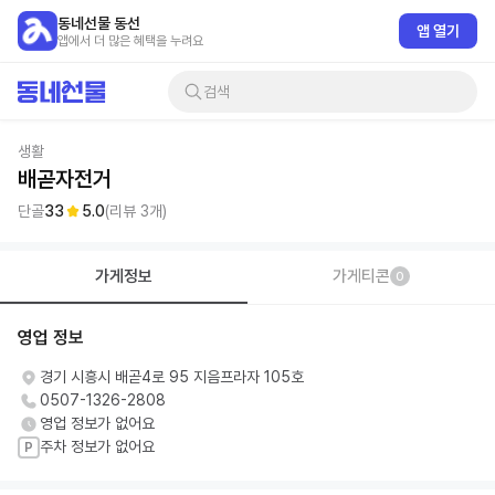
동네선물 동선
앱 열기
앱에서 더 많은 혜택을 누려요
검색
생활
배곧자전거
단골
33
5.0
(리뷰
3
개)
가게정보
가게티콘
0
영업 정보
경기 시흥시 배곧4로 95 지음프라자 105호
0507-1326-2808
영업 정보가 없어요
주차 정보가 없어요
P