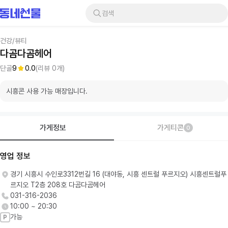
검색
건강/뷰티
다곰다곰헤어
단골
9
0.0
(리뷰
0
개)
시흥콘 사용 가능 매장입니다.
가게정보
가게티콘
0
영업 정보
경기 시흥시 수인로3312번길 16 (대야동, 시흥 센트럴 푸르지오) 시흥센트럴푸
르지오 T2층 208호 다곰다곰헤어
031-316-2036
10:00 ~ 20:30
가능
P