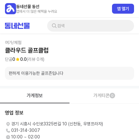
동네선물 동선
앱 열기
앱에서 더 많은 혜택을 누려요
검색
여가/체험
클라우드 골프클럽
단골
0
0.0
(리뷰
0
개)
편하게 이용가능한 골프존입니다
가게정보
가게티콘
0
영업 정보
경기 시흥시 수인로3325번길 10 (신천동, 우명프라자)
031-314-3007
10:00 ~ 02:00