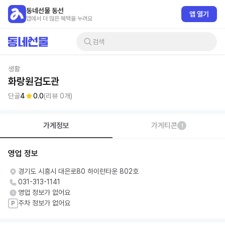
동네선물 동선
앱 열기
앱에서 더 많은 혜택을 누려요
검색
생활
화랑원검도관
단골
4
0.0
(리뷰
0
개)
가게정보
가게티콘
1
영업 정보
경기도 시흥시 대은로80 하이런타운 802호
031-313-1141
영업 정보가 없어요
주차 정보가 없어요
P